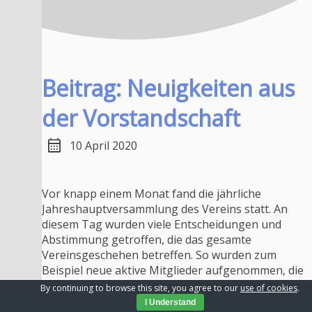
Beitrag: Neuigkeiten aus
der Vorstandschaft
calendar_month
10 April 2020
Vor knapp einem Monat fand die jährliche
Jahreshauptversammlung des Vereins statt. An
diesem Tag wurden viele Entscheidungen und
Abstimmung getroffen, die das gesamte
Vereinsgeschehen betreffen. So wurden zum
Beispiel neue aktive Mitglieder aufgenommen, die
alte Gebührenordnung verabschiedet und auch
By continuing to browse this site, you agree to our
use of cookies
.
eine neue Vorstandschaft gewählt. Alle drei Jahre
I Understand